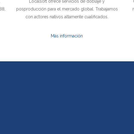
a
Localsoft ofrece servicios de doblaje y
88,
posproducción para el mercado global. Trabajamos
.
con actores nativos altamente cualificados.
Más información