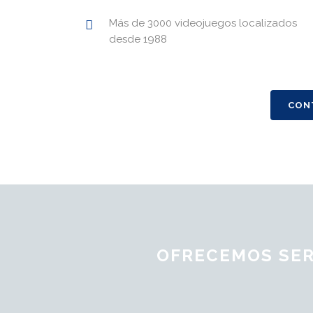
Más de 3000 videojuegos localizados
desde 1988
CON
OFRECEMOS SER